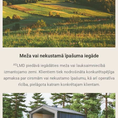
Meža vai nekustamā īpašuma iegāde
AS
LMD piedāvā iegādāties meža vai lauksaimniecībā
izmantojamo zemi. Klientiem tiek nodrošināta konkurētspējīga
apmaksa par cirsmām vai nekustamo īpašumu, kā arī operatīva
rīcība, pielāgota katram konkrētajam klientam.