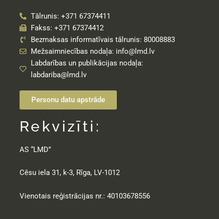
Tālrunis: +371 67374411
Fakss: +371 67374412
Bezmaksas informatīvais tālrunis: 80008883
Mežsaimniecības nodaļa: info@lmd.lv
Labdarības un publikācijas nodaļa:
labdariba@lmd.lv
Personu datu apstrāde
Rekvizīti:
AS “LMD”
Cēsu iela 31, k-3, Rīga, LV-1012
Vienotais reģistrācijas nr.: 40103678556