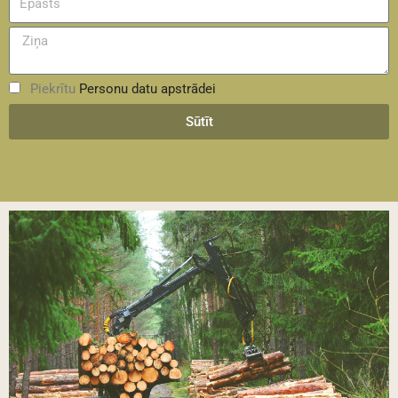
Piekrītu
Personu datu apstrādei
Sūtīt