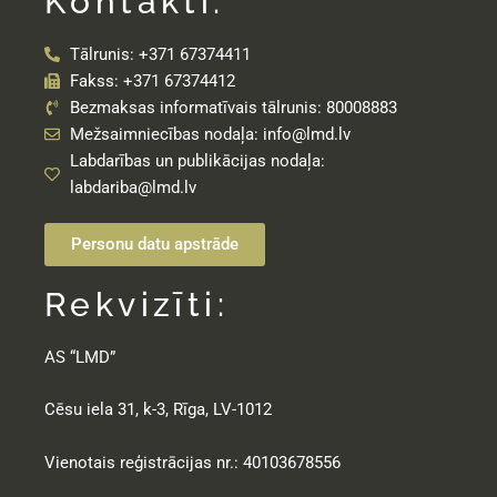
Kontakti:
Tālrunis: +371 67374411
Fakss: +371 67374412
Bezmaksas informatīvais tālrunis: 80008883
Mežsaimniecības nodaļa: info@lmd.lv
Labdarības un publikācijas nodaļa:
labdariba@lmd.lv
Personu datu apstrāde
Rekvizīti:
AS “LMD”
Cēsu iela 31, k-3, Rīga, LV-1012
Vienotais reģistrācijas nr.: 40103678556