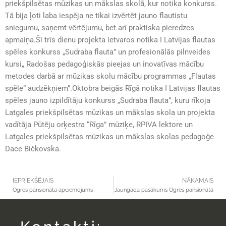
priekšpilsētas mūzikas un mākslas skolā, kur notika konkurss.
Tā bija ļoti laba iespēja ne tikai izvērtēt jauno flautistu
sniegumu, saņemt vērtējumu, bet arī praktiska pieredzes
apmaiņa.Šī trīs dienu projekta ietvaros notika I Latvijas flautas
spēles konkurss „Sudraba flauta” un profesionālās pilnveides
kursi„ Radošas pedagoģiskās pieejas un inovatīvas mācību
metodes darbā ar mūzikas skolu mācību programmas „Flautas
spēle” audzēkņiem”.Oktobra beigās Rīgā notika I Latvijas flautas
spēles jauno izpildītāju konkurss „Sudraba flauta”, kuru rīkoja
Latgales priekšpilsētas mūzikas un mākslas skola un projekta
vadītāja Pūtēju orķestra “Rīga” mūziķe, RPIVA lektore un
Latgales priekšpilsētas mūzikas un mākslas skolas pedagoģe
Dace Bičkovska.
IEPRIEKŠĒJAIS
NĀKAMAIS
Ogres pansionāta apciemojums
Jaungada pasākums Ogres pansionātā