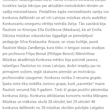
locekles lasīja lekcijas par aktuālām metodiskām tēmām un
vadīja meistarklases. Piedalīties šajās meistarklasēs varēja visi
konkursa dalībnieki un arī citi Latvijas mūzikas skolu audzēkņi.
Konkursantu sniegumu vērtēja neitrāla žūrija. Tās sastāvā bija
flautiste no Krievijas Ella Dolžikova (Maskava), kā arī Emīla
Dārziņa mūzikas vidusskolas ilggadīgā un pieredzējusī
pedagoģe Silva Krašauska- Krauze, un viņas kolēģe, jaunā
flautiste Maija Zandberga, kura tikko ir beigusi savas studijas
pie profesora Filipa Benuā (Philippe Benoit) Mārstrihtas
Mūzikas akadēmijā.Konkursa mērķis bija pulcināt jaunos,
talantīgos flautistus no visas Latvijas, dodot iespēju jau no
pirmajiem soļiem, iegūt skatuves pieredzi un motivāciju
profesionālai izaugsmei. Konkurss notika 3 vecuma grupās.
Īpaša vieta tika ierādīta Junioru grupai, kurā „sacentās” mazie
flautisti vecumā līdz 9 gadiem. Tieši šī grupa pozitīvi pārsteidza
konkursa žūriju. Konkursa atklāšanas koncerts notika Mārupes
Mūzikas un mākslas skolā 28.oktobrī, bet 29.oktobrī 48
konkursa dalībnieki no 28 mūzikas skolām pulcējās Latgales