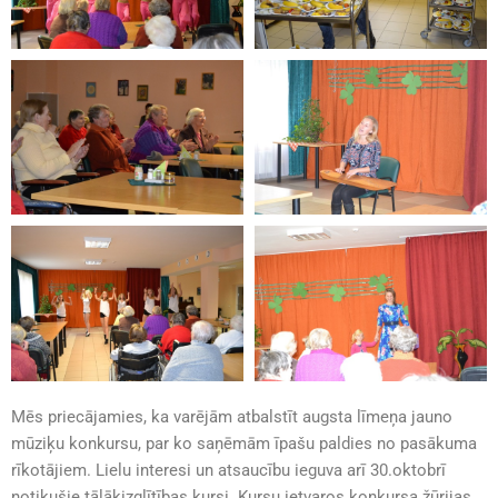
Mēs priecājamies, ka varējām atbalstīt augsta līmeņa jauno
mūziķu konkursu, par ko saņēmām īpašu paldies no pasākuma
rīkotājiem. Lielu interesi un atsaucību ieguva arī 30.oktobrī
notikušie tālākizglītības kursi. Kursu ietvaros konkursa žūrijas